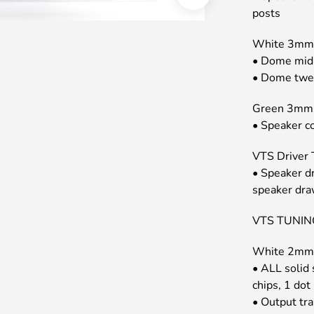
posts
White 3mm 
• Dome midr
• Dome twee
Green 3mm 
• Speaker c
VTS Driver 
• Speaker dr
speaker dra
VTS TUNIN
White 2mm 
• ALL solid 
chips, 1 dot
• Output tra