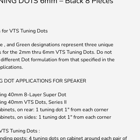
ING DOTS 6mm – Black 8 Pieces
s for VTS Tuning Dots
te , and Green designations represent three unique
s for the 2mm thru 6mm VTS Tuning Dots. Do not
 different Dot formulation from that specified in the
plications.
G DOT APPLICATIONS FOR SPEAKER
ning 40mm 8-Layer Super Dot
ing 40mm VTS Dots, Series II
binets, on rear: 1 tuning dot 1″ from each corner
binets, on sides: 1 tuning dot 1″ from each corner
VTS Tuning Dots :
nding posts: 4 tuning dots on cabinet around each pair of