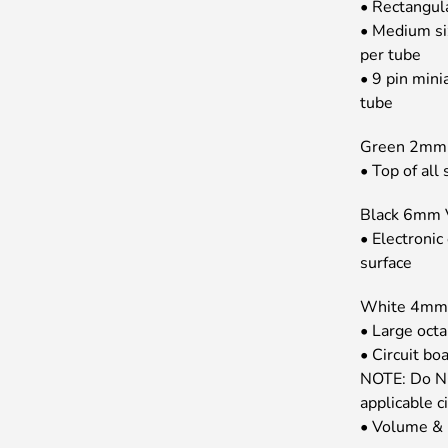
• Rectangula
• Medium siz
per tube
• 9 pin min
tube
Green 2mm 
• Top of all 
Black 6mm 
• Electronic
surface
White 4mm 
• Large octa
• Circuit bo
NOTE: Do NO
applicable ci
• Volume & 