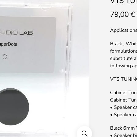
VTS TUN
79,00
€
Application
Black , Whi
formulation
substitute a
following ap
VTS TUNIN
Cabinet Tu
Cabinet Tun
• Speaker ca
• Speaker ca
Black 6mm 
• Speaker bi