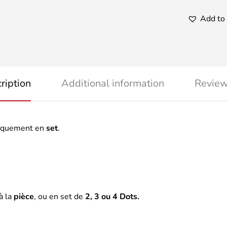
Add to 
ription
Additional information
Review
niquement en
set
.
à la
pièce
, ou en set de
2, 3 ou 4 Dots.