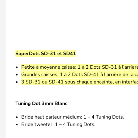
SuperDots SD-31 et SD41
Petite à moyenne caisse: 1 à 2 Dots SD-31 à l’arrière
Grandes caisses: 1 à 2 Dots SD-41 à l’arrière de la c
3 SD-31 ou SD-41 sous chaque enceinte, en interface a
Tuning Dot 3mm Blanc
Bride haut parleur médium: 1 – 4 Tuning Dots.
Bride tweeter: 1 – 4 Tuning Dots.