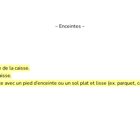
– Enceintes –
 de la caisse.
aisse.
vec un pied d’enceinte ou un sol plat et lisse (ex. parquet, c