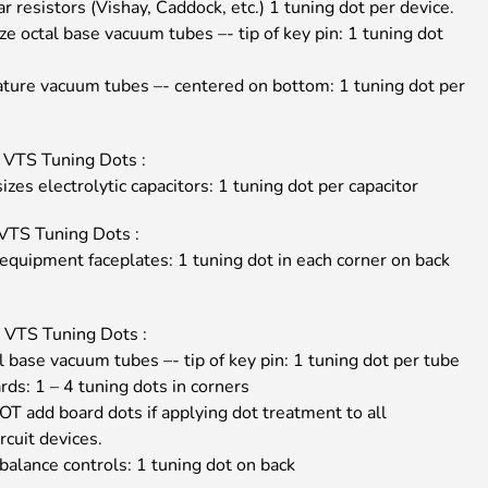
r resistors (Vishay, Caddock, etc.) 1 tuning dot per device.
e octal base vacuum tubes –- tip of key pin: 1 tuning dot
iature vacuum tubes –- centered on bottom: 1 tuning dot per
VTS Tuning Dots :
sizes electrolytic capacitors: 1 tuning dot per capacitor
VTS Tuning Dots :
 equipment faceplates: 1 tuning dot in each corner on back
VTS Tuning Dots :
l base vacuum tubes –- tip of key pin: 1 tuning dot per tube
ards: 1 – 4 tuning dots in corners
T add board dots if applying dot treatment to all
rcuit devices.
balance controls: 1 tuning dot on back