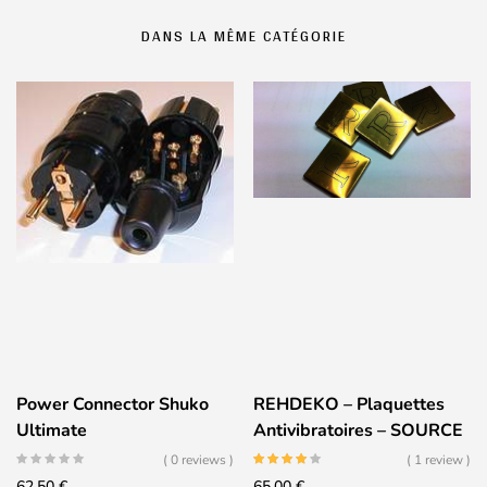
DANS LA MÊME CATÉGORIE
Power Connector Shuko
REHDEKO – Plaquettes
Ultimate
Antivibratoires – SOURCE
( 0 reviews )
( 1 review )
62,50
€
65,00
€