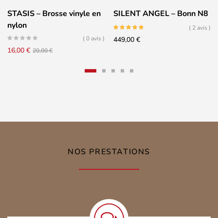
STASIS – Brosse vinyle en
SILENT ANGEL – Bonn N8
nylon
( 2 avis )
( 0 avis )
449,00
€
Le
Le
16,00
€
20,00
€
prix
prix
initial
actuel
était :
est :
20,00 €.
16,00 €.
NOS PRESTATIONS