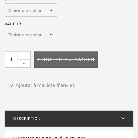
VALEUR
quantité
+
AJOUTER AU PANIER
de
-
SYNERGISTIC
RESEARCH
Pink
Ajouter à ma liste d'envies
Fuse
DESCRIPTION