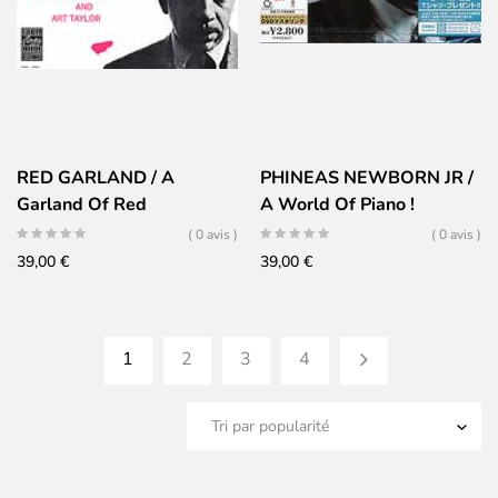
RED GARLAND / A
PHINEAS NEWBORN JR /
Garland Of Red
A World Of Piano !
( 0 avis )
( 0 avis )
39,00
€
39,00
€
1
2
3
4