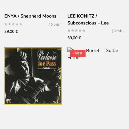
ENYA / Shepherd Moons
LEE KONITZ /
Subconscious – Lee
( 0 avis )
( 0 avis )
39,00
€
39,00
€
-50%