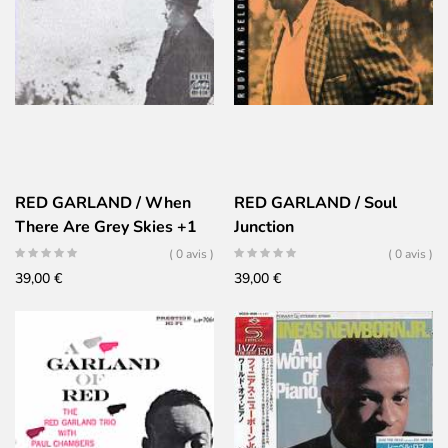
RED GARLAND / When
RED GARLAND / Soul
There Are Grey Skies +1
Junction
( 0 avis )
( 0 avis )
39,00
€
39,00
€