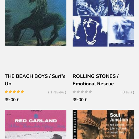
THE BEACH BOYS / Surf’s
ROLLING STONES /
Up
Emotional Rescue
( 1 review )
( 0 avis )
39,00
€
39,00
€