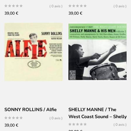
( 0 avis )
( 0 avis )
39,00
€
39,00
€
SONNY ROLLINS / Alfie
SHELLY MANNE / The
West Coast Sound – Shelly
( 0 avis )
Manne & His Men – Vol. 1
( 0 avis )
39,00
€