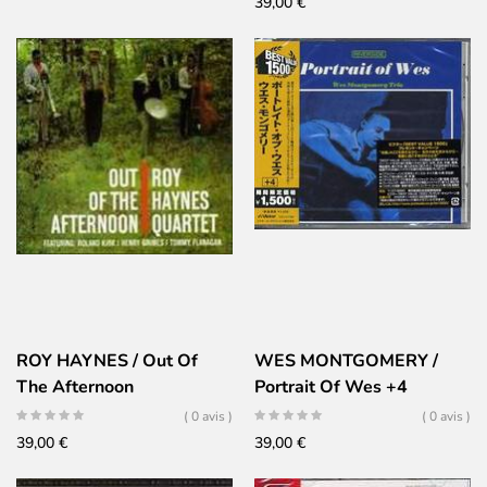
39,00
€
ROY HAYNES / Out Of
WES MONTGOMERY /
The Afternoon
Portrait Of Wes +4
( 0 avis )
( 0 avis )
39,00
€
39,00
€