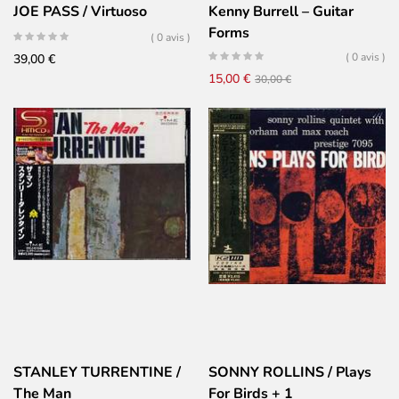
JOE PASS / Virtuoso
Kenny Burrell – Guitar
Forms
( 0 avis )
( 0 avis )
39,00
€
Le
Le
15,00
€
30,00
€
prix
prix
initial
actuel
était :
est :
30,00 €.
15,00 €.
STANLEY TURRENTINE /
SONNY ROLLINS / Plays
The Man
For Birds + 1