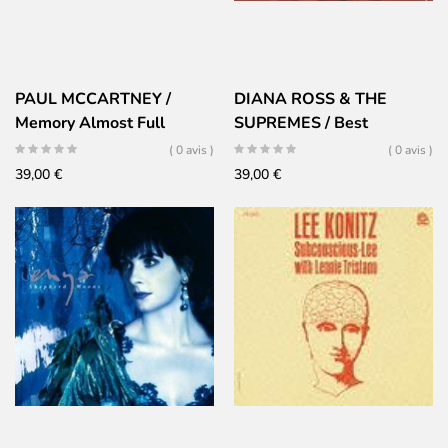
PAUL MCCARTNEY /
DIANA ROSS & THE
Memory Almost Full
SUPREMES / Best
Selection
( 0 avis )
( 0 avis )
39,00
€
39,00
€