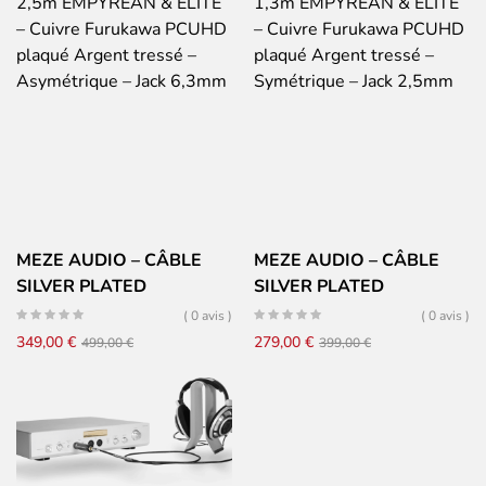
499,00 €.
349,00 €.
249,00 €.
179,00 €.
MEZE AUDIO – CÂBLE
MEZE AUDIO – CÂBLE
SILVER PLATED
SILVER PLATED
UPGRADE 2,5m
UPGRADE 1,3m
( 0 avis )
( 0 avis )
EMPYREAN & ELITE –
EMPYREAN & ELITE –
Le
Le
Le
Le
349,00
€
279,00
€
499,00
€
399,00
€
Cuivre Furukawa PCUHD
Cuivre Furukawa PCUHD
prix
prix
prix
prix
plaqué Argent tressé –
plaqué Argent tressé –
initial
actuel
initial
actuel
Asymétrique – Jack 6,3mm
Symétrique – Jack 2,5mm
était :
est :
était :
est :
499,00 €.
349,00 €.
399,00 €.
279,00 €.