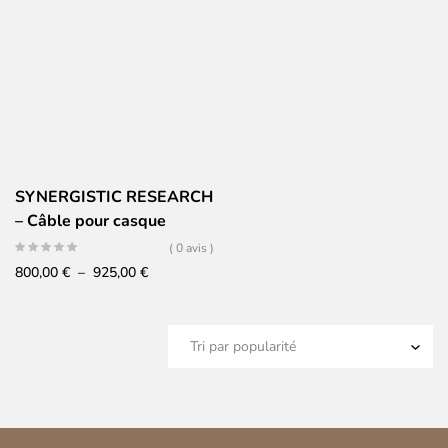
SYNERGISTIC RESEARCH
– Câble pour casque
ATMOSPHERE – 2,5m
( 0 avis )
Plage
800,00
€
–
925,00
€
de
prix :
800,00 €
à
925,00 €