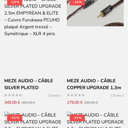
initial
actuel
-30%
-28%
était :
est :
349,00 €.
249,00 €.
MEZE AUDIO – CÂBLE
MEZE AUDIO – CÂBLE
SILVER PLATED
COPPER UPGRADE 1,3m
UPGRADE 2,5m
EMPYREAN & ELITE –
( 0 avis )
( 0 avis )
EMPYREAN & ELITE –
Cuivre Furukawa PCUHD
Le
Le
Le
Le
349,00
€
179,00
€
499,00
€
249,00
€
Cuivre Furukawa PCUHD
tressé – Symétrique – Jack
prix
prix
prix
prix
plaqué Argent tressé –
2,5mm
initial
actuel
initial
actuel
-30%
-30%
Symétrique – XLR 4 pins
était :
est :
était :
est :