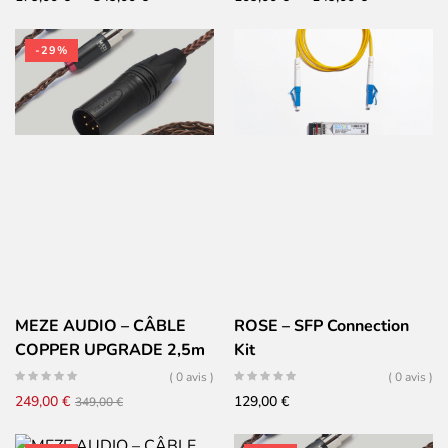
de
de
prix :
prix :
-29%
179,00 €
109,00 €
à
à
349,00 €
149,00 €
MEZE AUDIO – CÂBLE
ROSE – SFP Connection
COPPER UPGRADE 2,5m
Kit
EMPYREAN & ELITE –
( 0 avis )
( 0 avis )
Cuivre Furukawa PCUHD
Le
Le
249,00
€
129,00
€
349,00
€
tressé – Symétrique – XLR
prix
prix
4 pins