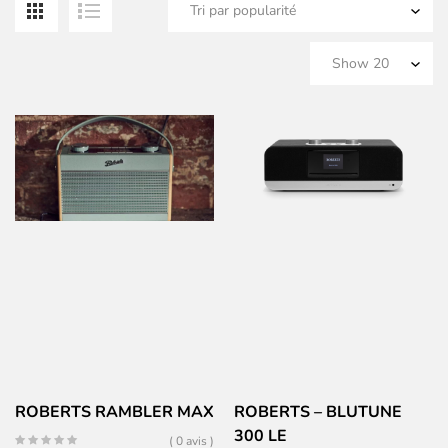
pa
po
ROBERTS RAMBLER MAX
ROBERTS – BLUTUNE
300 LE
( 0 avis )