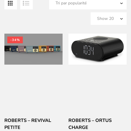
pa
po
-34%
ROBERTS – REVIVAL
ROBERTS – ORTUS
PETITE
CHARGE