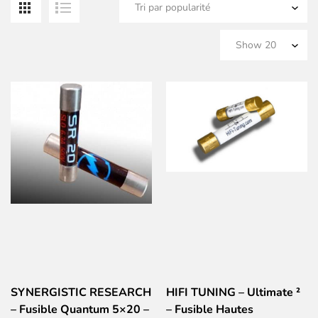
pa
po
SYNERGISTIC RESEARCH
HIFI TUNING – Ultimate ²
– Fusible Quantum 5×20 –
– Fusible Hautes