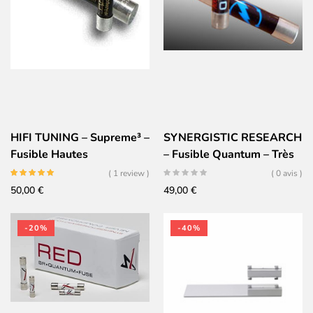
HIFI TUNING – Supreme³ –
SYNERGISTIC RESEARCH
Fusible Hautes
– Fusible Quantum – Très
Performances 6×32 –
Haute performances –
( 1 review )
( 0 avis )
Argent Céramique Or
5x20mm – LENT
50,00
€
49,00
€
-20%
-40%