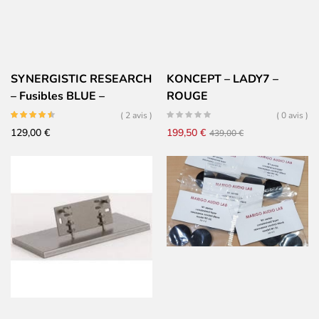
SYNERGISTIC RESEARCH
KONCEPT – LADY7 –
– Fusibles BLUE –
ROUGE
6x32mm
( 2 avis )
( 0 avis )
Le
Le
129,00
€
199,50
€
439,00
€
prix
prix
initial
actuel
était :
est :
439,00 €.
199,50 €.