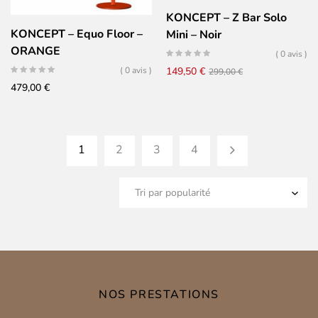
KONCEPT – Z Bar Solo
KONCEPT – Equo Floor –
Mini – Noir
ORANGE
( 0 avis )
Le
Le
( 0 avis )
149,50
€
299,00
€
479,00
€
prix
prix
initial
actuel
était :
est :
299,00 €.
149,50 €.
1
2
3
4
NOS PRESTATIONS