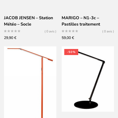
JACOB JENSEN – Station
MARIGO – N1-3c –
Météo – Socle
Pastilles traitement
acoustique
( 0 avis )
( 0 avis )
29,90
€
59,00
€
-50%