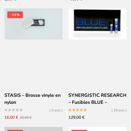
-20%
STASIS – Brosse vinyle en
SYNERGISTIC RESEARCH
nylon
– Fusibles BLUE –
5x20mm
( 0 avis )
( 26 avis )
Le
Le
16,00
€
129,00
€
20,00
€
prix
prix