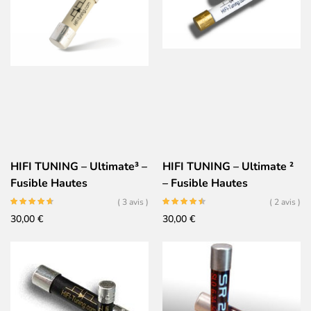
99,00 €.
79,00 €.
39,90 €.
25,00 €.
HIFI TUNING – Ultimate³ –
HIFI TUNING – Ultimate ²
Fusible Hautes
– Fusible Hautes
Performances 6×32 –
Performances 6×32 – Or
( 3 avis )
( 2 avis )
Argent Céramique
Céramique Argent
30,00
€
30,00
€
Rhodium