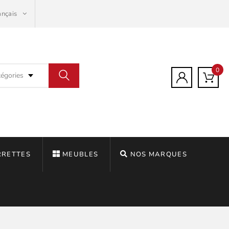
ançais
0
tégories
RRETTES
MEUBLES
NOS MARQUES