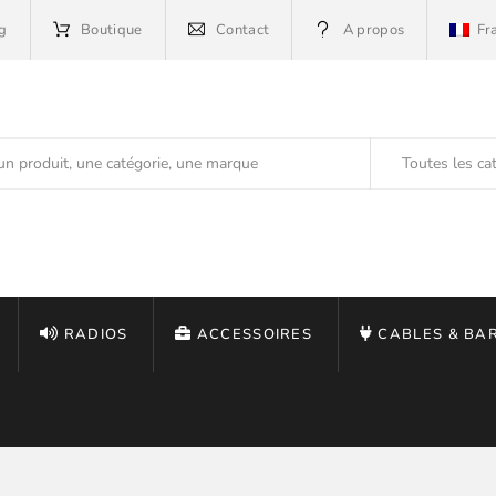
g
Boutique
Contact
A propos
Fr
Toutes les ca
RADIOS
ACCESSOIRES
CABLES & BA