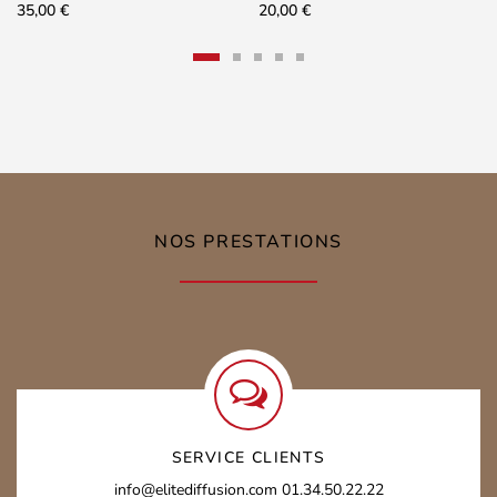
Rhodium / Argent
plaqué Rhodium / Argent
35,00
€
20,00
€
NOS PRESTATIONS
SERVICE CLIENTS
info@elitediffusion.com
01.34.50.22.22