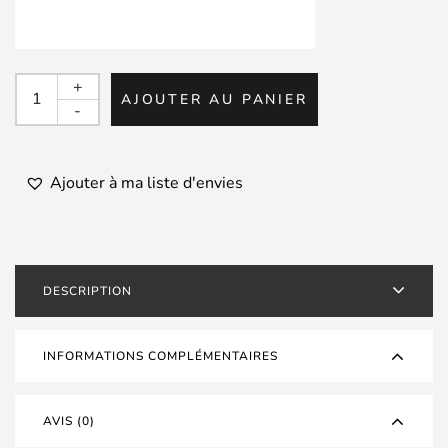
quantité
+
AJOUTER AU PANIER
de
-
KONCEPT
-
Equo
Ajouter à ma liste d'envies
-
NOIR
BRILLANT
DESCRIPTION
INFORMATIONS COMPLÉMENTAIRES
AVIS (0)