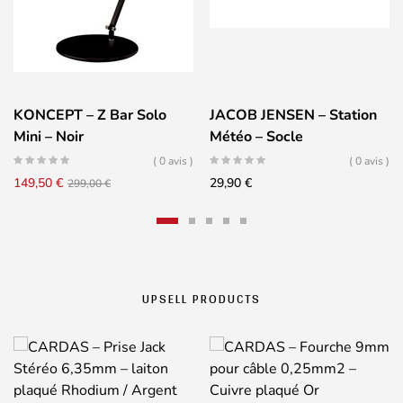
KONCEPT – Z Bar Solo
JACOB JENSEN – Station
Mini – Noir
Météo – Socle
( 0 avis )
( 0 avis )
Le
Le
149,50
€
29,90
€
299,00
€
prix
prix
initial
actuel
était :
est :
299,00 €.
149,50 €.
UPSELL PRODUCTS