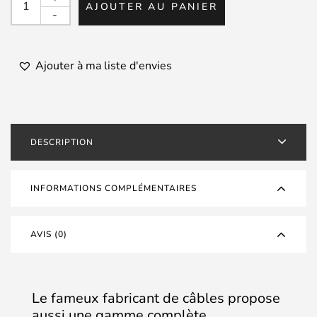
AJOUTER AU PANIER
de
-
CARDAS
-
Fourche
Ajouter à ma liste d'envies
6mm
pour
câble
4,5mm2
DESCRIPTION
-
Cuivre
pur
INFORMATIONS COMPLÉMENTAIRES
AVIS (0)
Le fameux fabricant de câbles propose
aussi une gamme complète