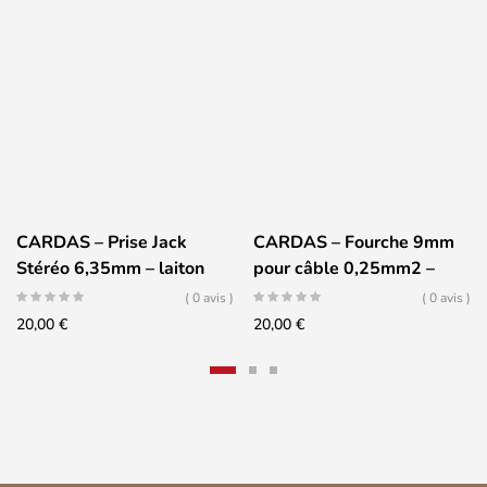
CARDAS – Prise Jack
CARDAS – Fourche 9mm
Stéréo 6,35mm – laiton
pour câble 0,25mm2 –
plaqué Rhodium / Argent
Cuivre plaqué Or
( 0 avis )
( 0 avis )
20,00
€
20,00
€