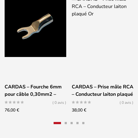
CARDAS – Fourche 6mm
CARDAS – Prise mâle RCA
pour câble 0,30mm2 –
– Conducteur laiton plaqué
Cuivre plaqué Argent /
Or
( 0 avis )
( 0 avis )
Rhodium
76,00
€
38,00
€