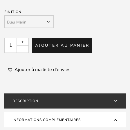
FINITION
quantité
+
AJOUTER AU PANIER
de
-
ROBERTS
RAMBLER
MAX
Ajouter à ma liste d'envies
DESCRIPTION
INFORMATIONS COMPLÉMENTAIRES