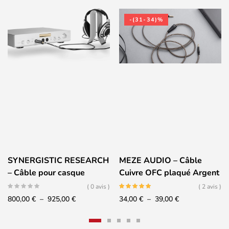
-(31-34)%
SYNERGISTIC RESEARCH
MEZE AUDIO – Câble
– Câble pour casque
Cuivre OFC plaqué Argent
ATMOSPHERE – 2,5m
pour 99 Classics et 99 Neo
( 0 avis )
( 2 avis )
Plage
Plage
800,00
€
–
925,00
€
34,00
€
–
39,00
€
de
de
prix :
prix :