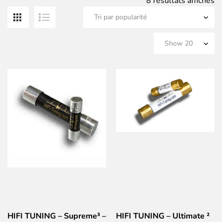
Tr
8 résultats affichés
pa
po
HIFI TUNING – Supreme³ –
HIFI TUNING – Ultimate ²