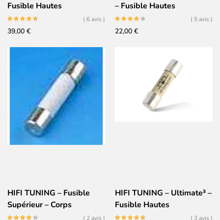
Fusible Hautes
– Fusible Hautes
Performances 5×20 –
Performances 5×20 – Or
( 6 avis )
( 5 avis )
Argent Céramique Or
Céramique Argent
39,00
€
22,00
€
HIFI TUNING – Fusible
HIFI TUNING – Ultimate³ –
Supérieur – Corps
Fusible Hautes
Céramique
Performances 6×32 –
( 2 avis )
( 3 avis )