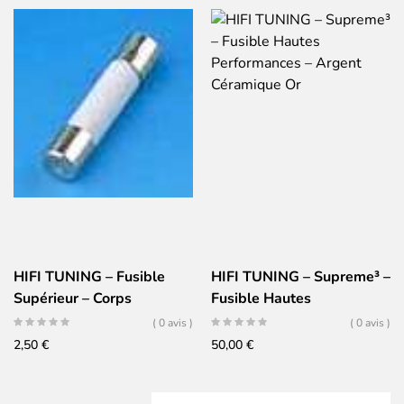
HIFI TUNING – Fusible
HIFI TUNING – Supreme³ –
Supérieur – Corps
Fusible Hautes
Céramique
Performances – Argent
( 0 avis )
( 0 avis )
Céramique Or
2,50
€
50,00
€