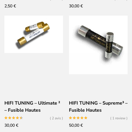
Argent Céramique
2,50
€
30,00
€
Rhodium
HIFI TUNING – Ultimate ²
HIFI TUNING – Supreme³ –
– Fusible Hautes
Fusible Hautes
Performances 6×32 – Or
Performances 6×32 –
( 2 avis )
( 1 review )
Céramique Argent
Argent Céramique Or
30,00
€
50,00
€