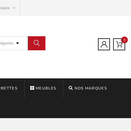
ançais
0
tégories
RRETTES
MEUBLES
NOS MARQUES