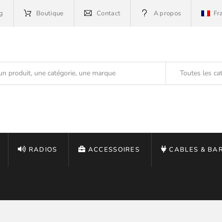
g
Boutique
Contact
A propos
Fr
Toutes les ca
RADIOS
ACCESSOIRES
CABLES & BA