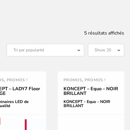
Tri
5 résultats affichés
pa
po
OS
,
PROMOS !
PROMOS
,
PROMOS !
PT – LADY7 Floor
KONCEPT – Equo – NOIR
UGE
BRILLANT
minaires LED de
KONCEPT - Equo - NOIR
ualité
BRILLANT