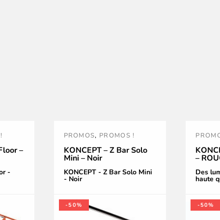
!
PROMOS
,
PROMOS !
PROM
loor –
KONCEPT – Z Bar Solo
KONCE
Mini – Noir
– RO
r -
KONCEPT - Z Bar Solo Mini
Des lu
- Noir
haute q
-50%
-50%