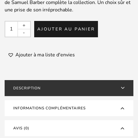
de Samuel Barber complète la collection. Un choix sûr et
une prise de son irréprochable.
quantité
+
AJOUTER AU PANIER
de
-
THE
EBERLE
QUARTET
Ajouter à ma liste d'envies
/
Gates,
Bridge,
Barber
DESCRIPTION
INFORMATIONS COMPLÉMENTAIRES
AVIS (0)