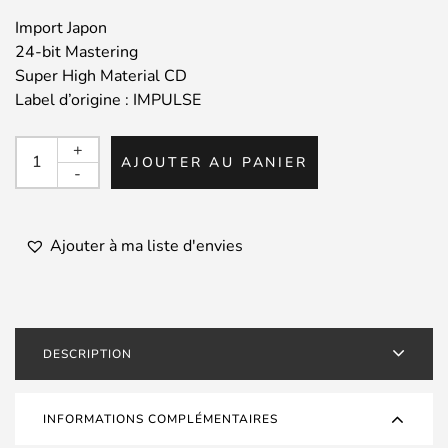
Import Japon
24-bit Mastering
Super High Material CD
Label d’origine : IMPULSE
quantité
+
AJOUTER AU PANIER
de
-
ROY
HAYNES
/
Ajouter à ma liste d'envies
Out
Of
The
Afternoon
DESCRIPTION
INFORMATIONS COMPLÉMENTAIRES