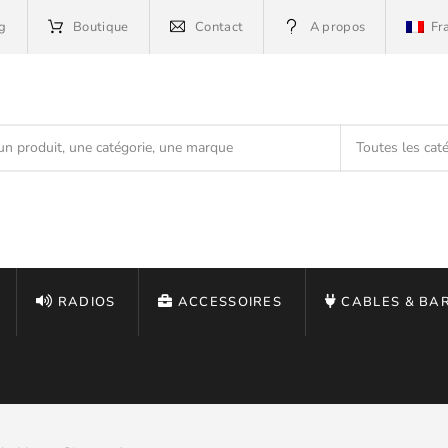
g
Boutique
Contact
A propos
Fr
RADIOS
ACCESSOIRES
CABLES & BA