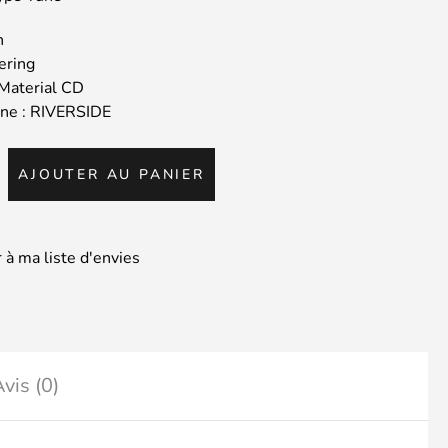
n
ering
Material CD
gine : RIVERSIDE
té
AJOUTER AU PANIER
S
 à ma liste d'envies
vis (0)