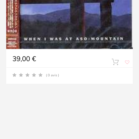
39,00
€
( 0 avis )