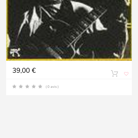
39,00
€
( 0 avis )