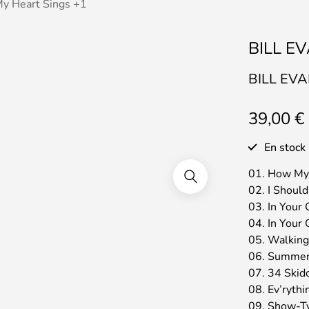
y Heart Sings +1
BILL EV
BILL EVA
39,00
€
En stock
01. How My
02. I Shoul
03. In Your
04. In Your
05. Walkin
06. Summe
07. 34 Skid
08. Ev’rythi
09. Show-T