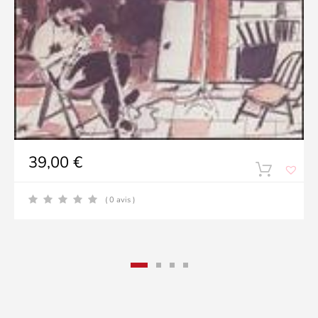
39,00
€
( 0 avis )