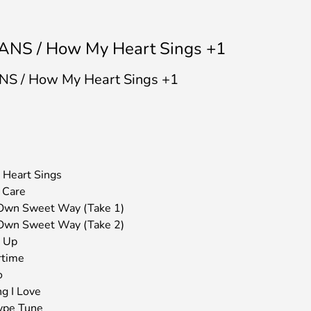
ANS / How My Heart Sings +1
NS / How My Heart Sings +1
 Heart Sings
d Care
 Own Sweet Way (Take 1)
 Own Sweet Way (Take 2)
g Up
rtime
o
ng I Love
ype Tune