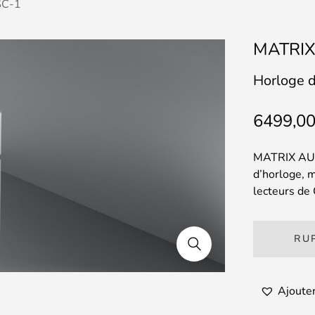
SC-1
MATRIX
Horloge 
6499,0
MATRIX AUDI
d’horloge, 
lecteurs de
RU
Ajouter