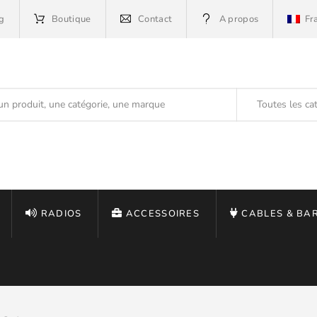
g
Boutique
Contact
A propos
Fr
Toutes les ca
RADIOS
ACCESSOIRES
CABLES & BA