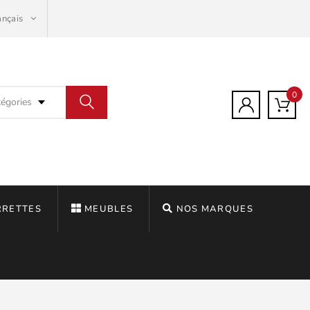
ançais
0
tégories
RRETTES
MEUBLES
NOS MARQUES