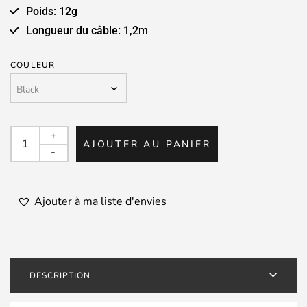
Poids: 12g
Longueur du câble: 1,2m
COULEUR
quantité
+
AJOUTER AU PANIER
de
-
FINAL
–
E2000C
Ajouter à ma liste d'envies
/
E2000CS
DESCRIPTION