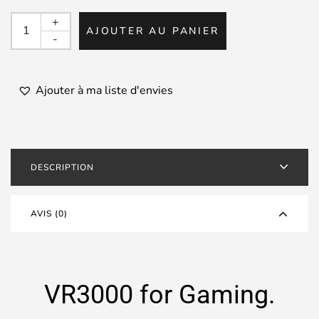
quantité
+
AJOUTER AU PANIER
de
-
FINAL
–
VR3000
Ajouter à ma liste d'envies
DESCRIPTION
AVIS (0)
VR3000 for Gaming.