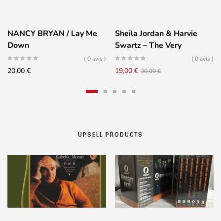
NANCY BRYAN / Lay Me
Sheila Jordan & Harvie
Down
Swartz – The Very
Thought Of Two
( 0 avis )
( 0 avis )
Le
Le
20,00
€
19,00
€
30,00
€
prix
prix
initial
actuel
était :
est :
30,00 €.
19,00 €.
UPSELL PRODUCTS