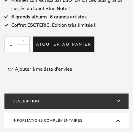
Premier coffret Jazz par ESOTERIC ! Les plus grands
succès du label Blue Note !
6 grands albums, 6 grands artistes
Coffret ESOTERIC, Edition très limitée !!
quantité
+
AJOUTER AU PANIER
de
-
ESOTERIC
-
Coffret
Ajouter à ma liste d'envies
6
Great
Jazz
-
DESCRIPTION
Blue
Note
-
INFORMATIONS COMPLÉMENTAIRES
6
SACD