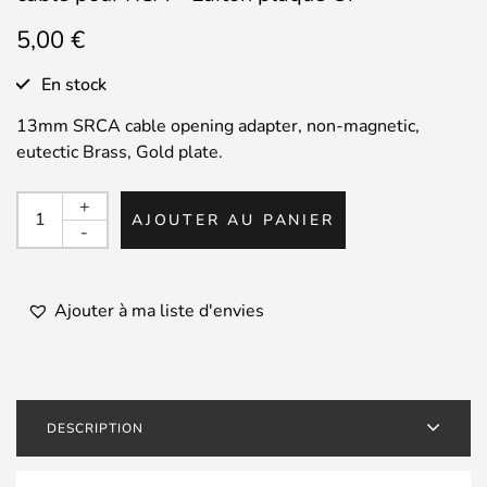
5,00
€
En stock
13mm SRCA cable opening adapter, non-magnetic,
eutectic Brass, Gold plate.
quantité
+
AJOUTER AU PANIER
de
-
CARDAS
-
Réducteur
Ajouter à ma liste d'envies
de
diamètre
13mm
câble
DESCRIPTION
pour
RCA