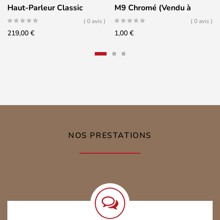
Haut-Parleur Classic
M9 Chromé (Vendu à
plaqué Or 24k – Isolé
l’unité)
( 0 avis )
( 0 avis )
Makrolon – à visser ou à
219,00
€
1,00
€
souder (Jeu de 4)
NOS PRESTATIONS