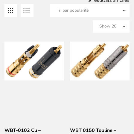
Tr
9 résultats affichés
pa
po
WBT-0102 Cu –
WBT 0150 Topline –