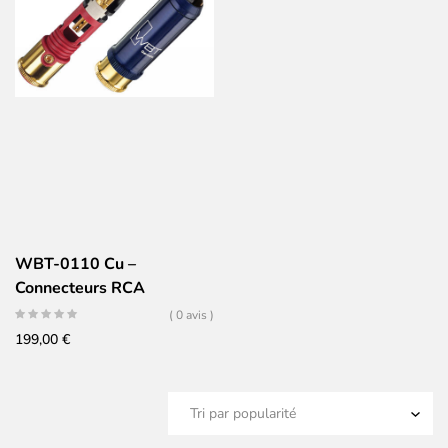
WBT-0110 Cu –
Connecteurs RCA
NextGen Cuivre –
( 0 avis )
Conducteur Cuivre pur
199,00
€
taillé dans la masse (Jeu
de 4)