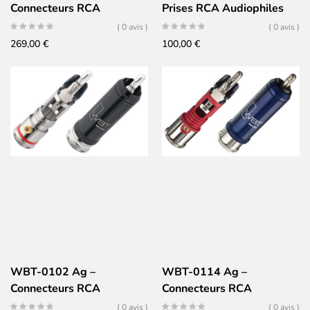
Connecteurs RCA
Prises RCA Audiophiles
NextGen Cuivre –
(Jeu de 2)
( 0 avis )
( 0 avis )
Conducteur Cuivre pur
269,00
€
100,00
€
taillé dans la masse (Jeu
de 4)
WBT-0102 Ag –
WBT-0114 Ag –
Connecteurs RCA
Connecteurs RCA
NextGen Argent –
NextGen Argent (Jeu de 4)
( 0 avis )
( 0 avis )