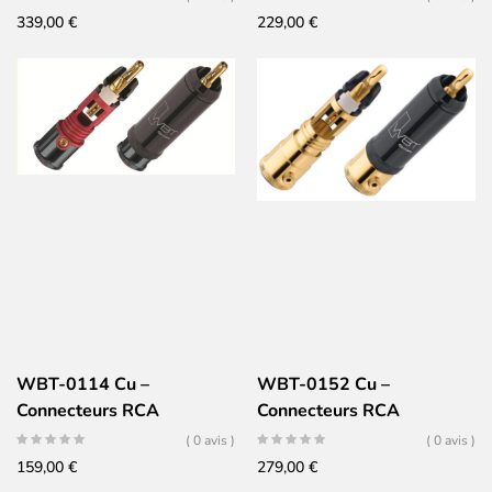
Conducteur Argent pur
339,00
€
229,00
€
taillé dans la masse (Jeu
de 4)
WBT-0114 Cu –
WBT-0152 Cu –
Connecteurs RCA
Connecteurs RCA
NextGen Cuivre (Jeu de 4)
NextGen Cuivre –
( 0 avis )
( 0 avis )
Conducteur Cuivre pur
159,00
€
279,00
€
taillé dans la masse (Jeu