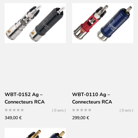
de 4)
WBT-0152 Ag –
WBT-0110 Ag –
Connecteurs RCA
Connecteurs RCA
NextGen Argent –
NextGen Argent –
( 0 avis )
( 0 avis )
Conducteur Argent pur
Conducteur Argent pur
349,00
€
299,00
€
taillé dans la masse (Jeu
taillé dans la masse (Jeu
de 4)
de 4)