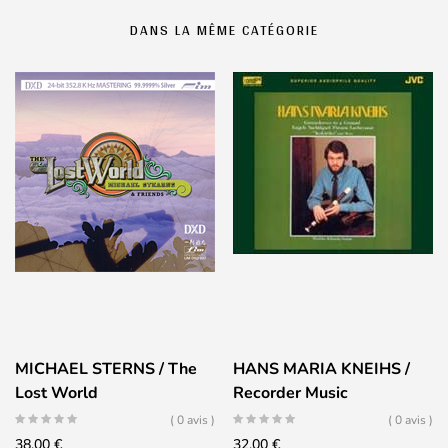
DANS LA MÊME CATÉGORIE
MICHAEL STERNS / The
HANS MARIA KNEIHS /
Lost World
Recorder Music
( 0 avis )
( 0 avis )
38,00
€
32,00
€