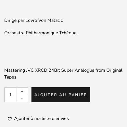
Dirigé par Lovro Von Matacic
Orchestre Philharmonique Tchèque.
Mastering JVC XRCD 24Bit Super Analogue from Original
Tapes.
quantité
+
AJOUTER AU PANIER
de
-
BRUCKNER
/
Symphony
Ajouter à ma liste d'envies
No.