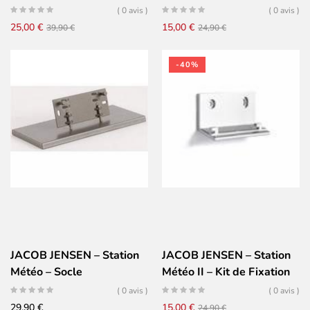
Thermomètre Extérieur
( 0 avis )
( 0 avis )
Le
Le
Le
Le
25,00
€
15,00
€
39,90
€
24,90
€
prix
prix
prix
prix
initial
actuel
initial
actuel
-40%
était :
est :
était :
est :
39,90 €.
25,00 €.
24,90 €.
15,00 €.
JACOB JENSEN – Station
JACOB JENSEN – Station
Météo – Socle
Météo II – Kit de Fixation
Mural
( 0 avis )
( 0 avis )
Le
Le
29,90
€
15,00
€
24,90
€