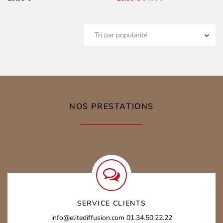
prix
prix
initial
actuel
était :
est :
24,90 €.
15,00 €.
NOS PRESTATIONS
SERVICE CLIENTS
info@elitediffusion.com
01.34.50.22.22