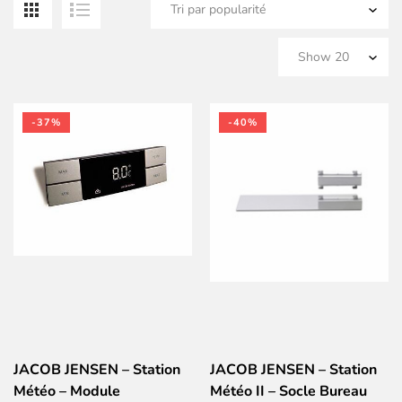
pa
po
-37%
-40%
JACOB JENSEN – Station
JACOB JENSEN – Station
Météo – Module
Météo II – Socle Bureau