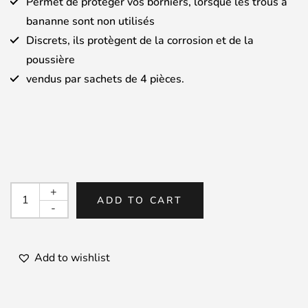
Permet de protéger vos borniers, lorsque les trous à
bananne sont non utilisés
Discrets, ils protègent de la corrosion et de la
poussière
vendus par sachets de 4 pièces.
WBT0799
+
ADD TO CART
-
-
Pins
de
sécurite
Add to wishlist
pour
borniers
banane