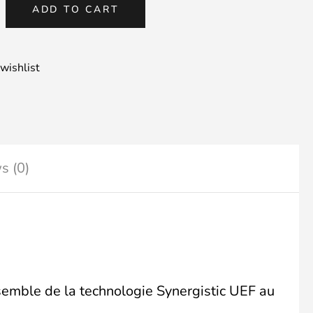
RGISTIC
ADD TO CART
ARCH
RBLOC
wishlist
ty
s (0)
emble de la technologie Synergistic UEF au