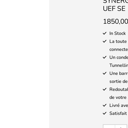
SYNERG
UEF SE
1850,0
In Stock
La toute
connecte
Un conde
Tunnelli
Une barre
sortie de
Redoutab
de votre
Livré av
Satisfai