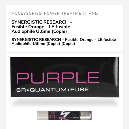
ACCESSORIES
,
POWER TREATMENT AND
ACCESSORIES
,
FUSES
,
SR
,
PURPLE
,
SYNERGISTIC
SYNERGISTIC RESEARCH –
Fusible Orange – LE fusible
RESEARCH
Audiophile Ultime (Copie)
(Copie)
SYNERGISTIC RESEARCH - Fusible Orange - LE fusible
Audiophile Ultime (Copie) (Copie)