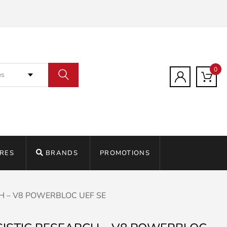
0
es
RES
BRANDS
PROMOTIONS
H – V8 POWERBLOC UEF SE