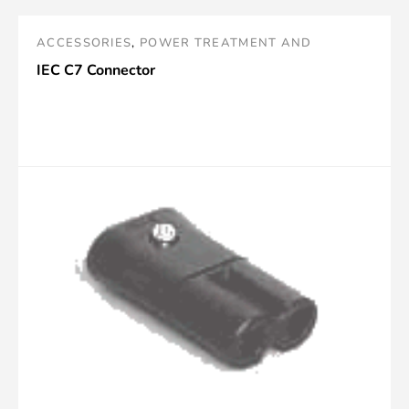
ACCESSORIES
,
POWER TREATMENT AND
ACCESSORIES
,
PRISES SECTEUR
IEC C7 Connector