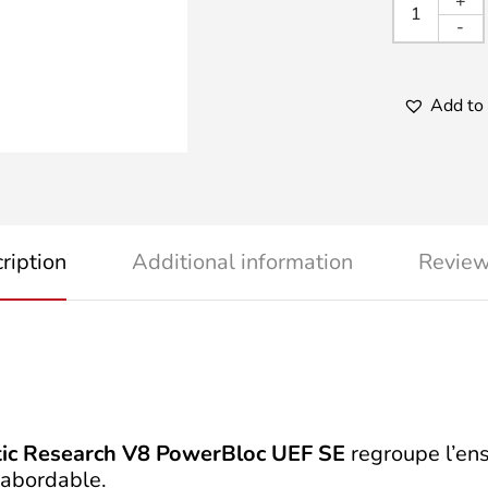
SYNE
+
RESE
-
-
V8
POWE
Add to 
UEF
SE
quanti
ription
Additional information
Review
tic Research V8 PowerBloc UEF SE
regroupe l’ens
s abordable.