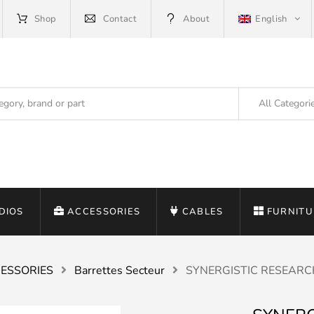
Shop
Contact
About
English
All Categori
DIOS
ACCESSORIES
CABLES
FURNITU
ESSORIES
Barrettes Secteur
SYNERGISTIC RESEARC