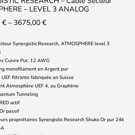
ISTIC RESEARCH – Câble Secteur
HERE – LEVEL 3 ANALOG
Price
0
€
–
3675,00
€
range:
3400,00 €
through
cteur Synergistic Research, ATMOSPHERE level 3
3675,00 €
G
es Cuivre Pur, 12 AWG
ing monofilament en Argent pur
e UEF filtrante fabriquée an Suisse
ent Atmosphère UEF 4, au Graphène
uantum Tunneling
 RED actif
Or passif
urs propriétaires Synergistic Research Shuko Or pur 24k
5A