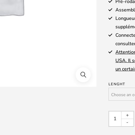
Pré-roda
Assembl
Longueur
suppléme
Connecte
consulte
Attentio
USA. Il 
un certai
LENGHT
SYNE
+
RESE
-
-