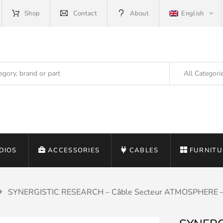
Shop
Contact
About
English
All Categori
DIOS
ACCESSORIES
CABLES
FURNITU
SYNERGISTIC RESEARCH – Câble Secteur ATMOSPHERE 