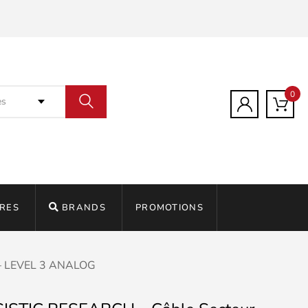
0
es
RES
BRANDS
PROMOTIONS
– LEVEL 3 ANALOG