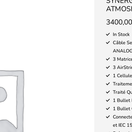
SYNERG
ATMOSP
3400,0
In Stock
Câble Se
ANALO
3 Matric
3 AirStr
1 Cellul
Traitem
Traité Q
1 Bullet
1 Bullet 
Connecte
et IEC 1