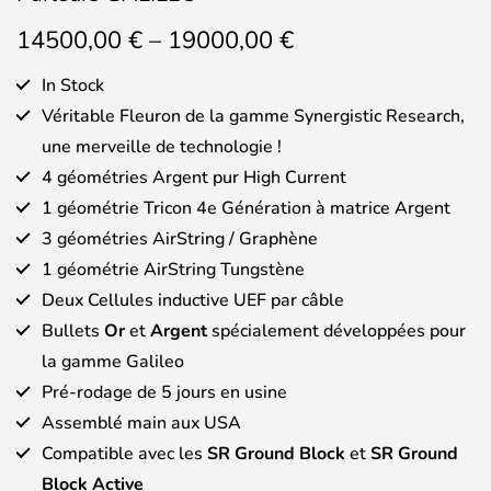
Price
14500,00
€
–
19000,00
€
range:
14500,00 €
In Stock
through
Véritable Fleuron de la gamme Synergistic Research,
19000,00 €
une merveille de technologie !
4 géométries Argent pur High Current
1 géométrie Tricon 4e Génération à matrice Argent
3 géométries AirString / Graphène
1 géométrie AirString Tungstène
Deux Cellules inductive UEF par câble
Bullets
Or
et
Argent
spécialement développées pour
la gamme Galileo
Pré-rodage de 5 jours en usine
Assemblé main aux USA
Compatible avec les
SR Ground Block
et
SR Ground
Block Active