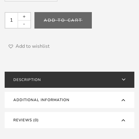
SYNERGISTIC
+
ADD TO CART
RESEARCH
-
-
Câbles
Haut
Add to wishlist
Parleurs
GALILEO
quantity
DESCRIPTION
ADDITIONAL INFORMATION
REVIEWS (0)