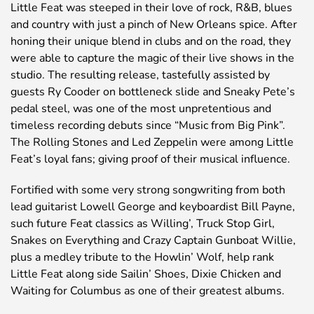
Little Feat was steeped in their love of rock, R&B, blues
and country with just a pinch of New Orleans spice. After
honing their unique blend in clubs and on the road, they
were able to capture the magic of their live shows in the
studio. The resulting release, tastefully assisted by
guests Ry Cooder on bottleneck slide and Sneaky Pete’s
pedal steel, was one of the most unpretentious and
timeless recording debuts since “Music from Big Pink”.
The Rolling Stones and Led Zeppelin were among Little
Feat’s loyal fans; giving proof of their musical influence.
Fortified with some very strong songwriting from both
lead guitarist Lowell George and keyboardist Bill Payne,
such future Feat classics as Willing’, Truck Stop Girl,
Snakes on Everything and Crazy Captain Gunboat Willie,
plus a medley tribute to the Howlin’ Wolf, help rank
Little Feat along side Sailin’ Shoes, Dixie Chicken and
Waiting for Columbus as one of their greatest albums.