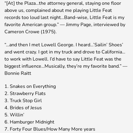
“[At] the Plaza…the attorney general, staying one floor
above us, complained about me playing Little Feat
records too loud last night…Band-wise, Little Feat is my
favorite American group.” — Jimmy Page, interviewed by
Cameron Crowe (1975).
“…and then I met Lowell George. I heard…’Sailin’ Shoes’
and went crazy. I got in my truck and drove to California…
to work with Lowell. I’d have to say Little Feat was the
biggest influence…Musically, they’re my favorite band.” —
Bonnie Raitt
1. Snakes on Everything
2. Strawberry Flats
3. Truck Stop Girl
4. Brides of Jesus
5. Willin’
6. Hamburger Midnight
7. Forty Four Blues/How Many More years