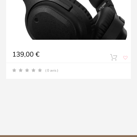
139,00
€
( 0 avis )