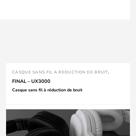
CASQUE SANS FIL A REDUCTION DE BRUIT
,
FINAL
,
CASQUES
FINAL – UX3000
Casque sans fil à réduction de bruit