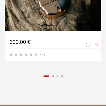
699,00
€
( 0 avis )