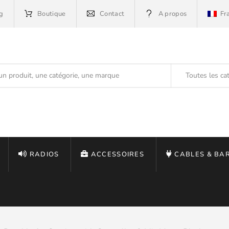
g
Boutique
Contact
A propos
Fr
Toutes les ca
RADIOS
ACCESSOIRES
CABLES & BA