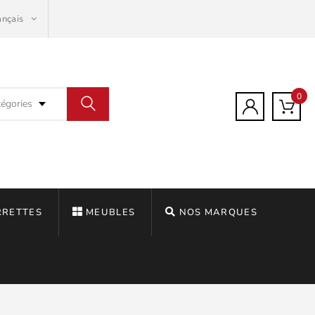
ançais
0
tégories
RRETTES
MEUBLES
NOS MARQUES