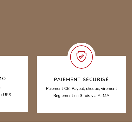
peuvent
être
choisies
sur
la
page
du
MO
PAIEMENT SÉCURISÉ
produit
h,
Paiement CB, Paypal, chèque, virement
ou UPS
Règlement en 3 fois via ALMA