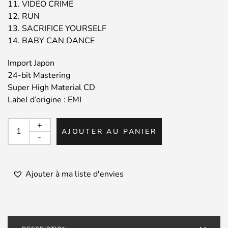
11. VIDEO CRIME
12. RUN
13. SACRIFICE YOURSELF
14. BABY CAN DANCE
Import Japon
24-bit Mastering
Super High Material CD
Label d’origine : EMI
quantité
+
AJOUTER AU PANIER
de
-
DAVID
BOWIE
/
Ajouter à ma liste d'envies
Tin
Machine