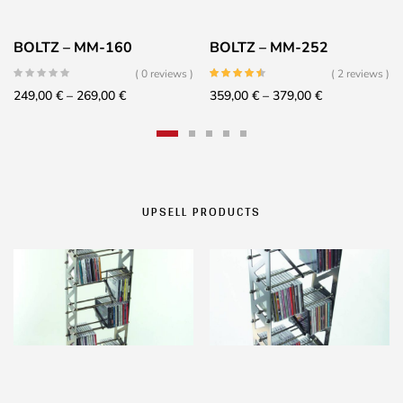
BOLTZ – MM-160
BOLTZ – MM-252
( 0 reviews )
( 2 reviews )
Price
Price
249,00
€
–
269,00
€
359,00
€
–
379,00
€
range:
range:
249,00 €
359,00 €
through
through
269,00 €
379,00 €
UPSELL PRODUCTS