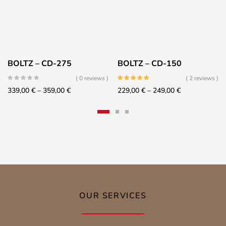
BOLTZ – CD-275
BOLTZ – CD-150
( 0 reviews )
( 2 reviews )
Price
Price
339,00
€
–
359,00
€
229,00
€
–
249,00
€
range:
range:
339,00 €
229,00 €
through
through
359,00 €
249,00 €
OUR SERVICES