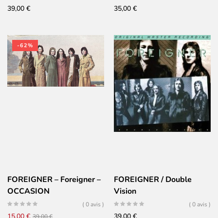
39,00
€
35,00
€
-62%
FOREIGNER – Foreigner –
FOREIGNER / Double
OCCASION
Vision
( 0 avis )
( 0 avis )
Le
Le
15,00
€
39,00
€
39,00
€