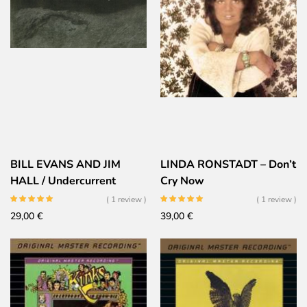
40,00 €.
34,00 €.
BILL EVANS AND JIM
LINDA RONSTADT – Don’t
HALL / Undercurrent
Cry Now
( 1 review )
( 1 review )
29,00
€
39,00
€