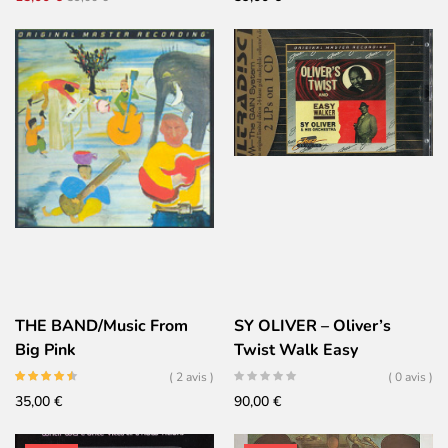
prix
prix
initial
actuel
était :
est :
39,00 €.
15,00 €.
THE BAND/Music From
SY OLIVER – Oliver’s
Big Pink
Twist Walk Easy
( 2 avis )
( 0 avis )
35,00
€
90,00
€