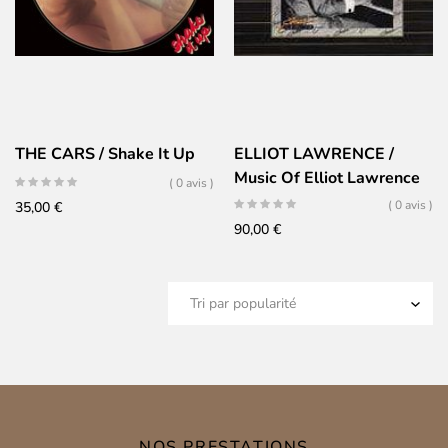
THE CARS / Shake It Up
ELLIOT LAWRENCE /
Music Of Elliot Lawrence
( 0 avis )
( 0 avis )
35,00
€
90,00
€
NOS PRESTATIONS