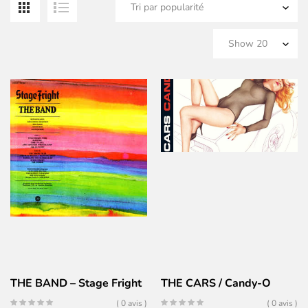
pa
po
THE BAND – Stage Fright
THE CARS / Candy-O
( 0 avis )
( 0 avis )