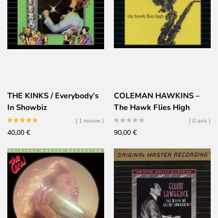
THE KINKS / Everybody’s
COLEMAN HAWKINS –
In Showbiz
The Hawk Flies High
( 1 review )
( 0 avis )
40,00
€
90,00
€