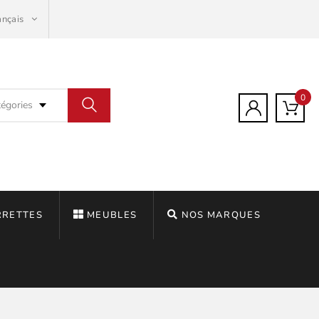
ançais
0
tégories
RRETTES
MEUBLES
NOS MARQUES