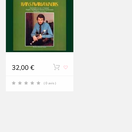
32,00
€
( 0 avis )