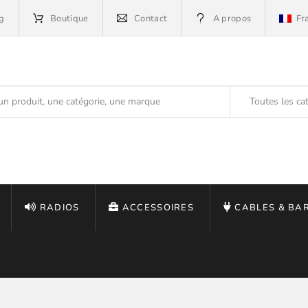
g
Boutique
Contact
A propos
Fr
Toutes les ca
RADIOS
ACCESSOIRES
CABLES & BA