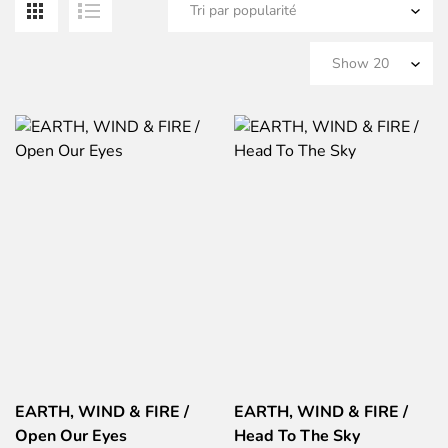
pa
po
EARTH, WIND & FIRE ‎/
EARTH, WIND & FIRE ‎/
Open Our Eyes
Head To The Sky