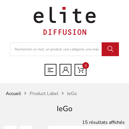
0
Accueil
Product Label
IeGo
IeGo
Tr
15 résultats affichés