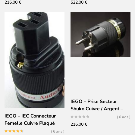
216,00
€
522,00
€
IEGO – Prise Secteur
Shuko Cuivre / Argent –
8065
IEGO – IEC Connecteur
( 0 avis )
Femelle Cuivre Plaqué
216,00
€
Rhodium – 8075
( 6 avis )