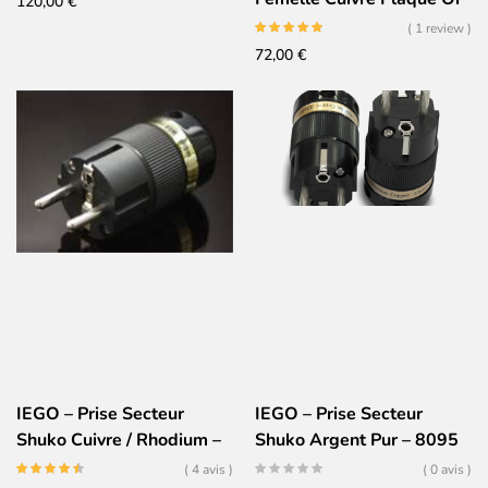
120,00
€
24K – 8085
( 1 review )
72,00
€
IEGO – Prise Secteur
IEGO – Prise Secteur
Shuko Cuivre / Rhodium –
Shuko Argent Pur – 8095
8075
( 4 avis )
( 0 avis )