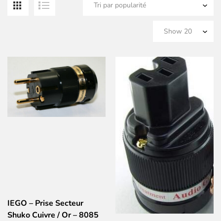
pa
po
IEGO – Prise Secteur
Shuko Cuivre / Or – 8085