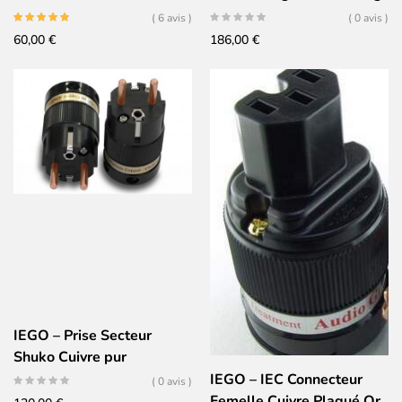
( 6 avis )
( 0 avis )
60,00
€
186,00
€
IEGO – Prise Secteur
Shuko Cuivre pur
99.999999% – 8055
IEGO – IEC Connecteur
( 0 avis )
Femelle Cuivre Plaqué Or