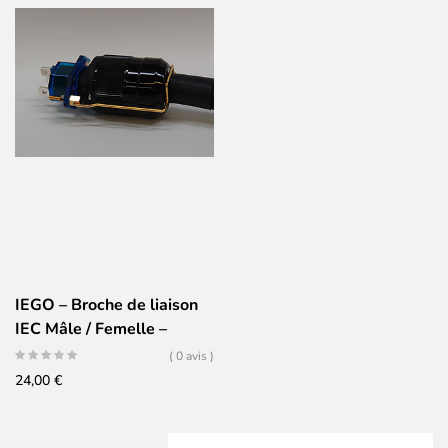
IEGO – Broche de liaison
IEC Mâle / Femelle –
R301L
( 0 avis )
24,00
€