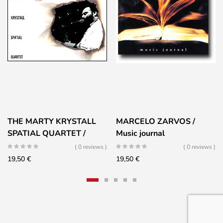
THE MARTY KRYSTALL
MARCELO ZARVOS /
SPATIAL QUARTET /
Music journal
Seeing unknow colors
( 0 reviews )
( 0 reviews )
19,50
€
19,50
€