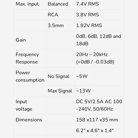
Max. Input
Balanced
7.4V RMS
RCA
3.8V RMS
3.5mm
1.92V RMS
0dB, 6dB, 12dB and
Gain
18dB
Frequency
20Hz – 20kHz
Response
(+0dB / -0.03dB)
Power
No Signal
~5W
consumption
Max Signal
~13W
Input
DC 5V/2.5A AC 100
voltage
-240V, 50/60Hz
Dimensions
158 x117 x35 mm
6.2″ x 4.6″ x 1.4″