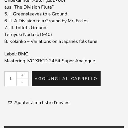
Unbekannter Autor (ca.1700)
aus “The Division Flute”
5. I. Greensleeves to a Ground
6. II. A Division to a Ground by Mr. Eccles
7. III. Tollets Ground
Teruyuki Noda (b1940)
8. Kokiriko – Variations on a Japanes folk tune
Label: BMG
Mastering JVC XRCD 24Bit Super Analogue.
HANS
+
AGGIUNGI AL CARRELLO
MARIA
-
KNEIHS
/
Recorder
Ajouter à ma liste d'envies
Music
quantità