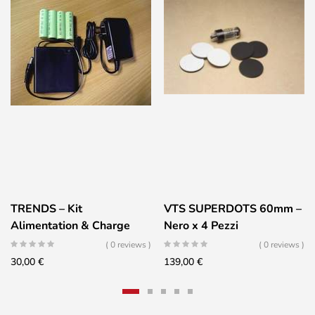
TRENDS – Kit
VTS SUPERDOTS 60mm –
Alimentation & Charge
Nero x 4 Pezzi
Batteries pour UD-10.1
( 0 reviews )
( 0 reviews )
30,00
€
139,00
€