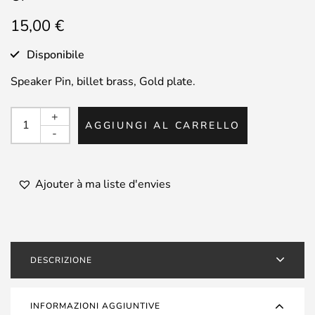
15,00
€
Disponibile
Speaker Pin, billet brass, Gold plate.
CARDAS
+
AGGIUNGI AL CARRELLO
-
-
PIN
Haut
Parleur
Ajouter à ma liste d'envies
-
Cuivre
plaqué
Or
DESCRIZIONE
quantità
INFORMAZIONI AGGIUNTIVE