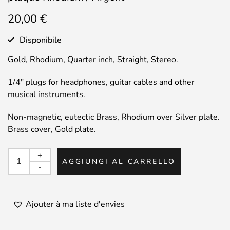
20,00
€
Disponibile
Gold, Rhodium, Quarter inch, Straight, Stereo.
1/4″ plugs for headphones, guitar cables and other
musical instruments.
Non-magnetic, eutectic Brass, Rhodium over Silver plate.
Brass cover, Gold plate.
CARDAS
+
AGGIUNGI AL CARRELLO
-
-
Prise
Jack
Stéréo
Ajouter à ma liste d'envies
6,35mm
-