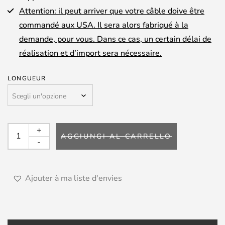
Attention: il peut arriver que votre câble doive être
commandé aux USA. Il sera alors fabriqué à la
demande, pour vous. Dans ce cas, un certain délai de
réalisation et d’import sera nécessaire.
LONGUEUR
SYNERGISTIC
+
AGGIUNGI AL CARRELLO
RESEARCH
-
-
Câble
Numérique
Ajouter à ma liste d'envies
GALILEO
quantità