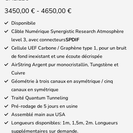
Fascia
3450,00
€
-
4650,00
€
di
prezzo:
Disponibile
da
Câble Numérique Synergistic Research Atmosphère
3450,00 €
level 3, avec connecteurs
SPDIF
a
Cellule UEF Carbone / Graphène type 1, pour un bruit
4650,00 €
de fond inexistant et une écoute décrispée
AirString Argent pur monocristallin, Tungstène et
Cuivre
Géométrie à trois canaux en asymétrique / cinq
canaux en symétrique
Traité Quantum Tunneling
Pré-rodage de 5 jours en usine
Assemblé main aux USA
Longueurs disponibles: 1m, 1,5m, 2m. Longueurs
supplémentaires sur demande.