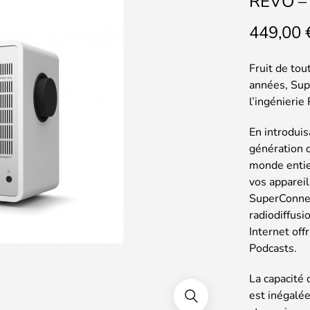
REVO – 
449,00
Fruit de to
années, Sup
l’ingénierie
En introdui
génération d
monde entier
vos apparei
SuperConnec
radiodiffus
Internet off
Podcasts.
La capacité
est inégalé