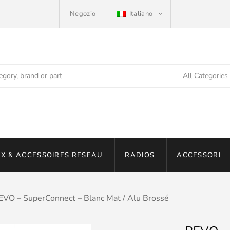
Negozio
Italiano
X & ACCESSOIRES RESEAU
RADIOS
ACCESSORI
EVO – SuperConnect – Blanc Mat / Alu Brossé