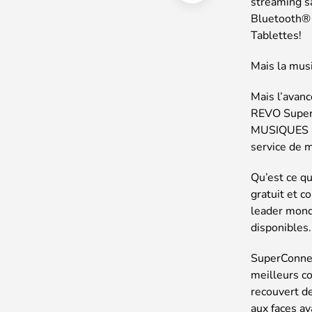
streaming sa
Bluetooth® 
Tablettes!
Mais la musi
Mais l’avan
REVO Super 
MUSIQUES DU
service de 
Qu’est ce q
gratuit et c
leader mondi
disponibles.
SuperConnec
meilleurs c
recouvert d
aux faces av