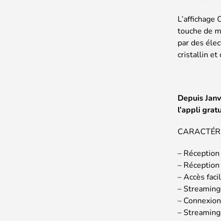
L’affichage
touche de m
par des élec
cristallin e
Depuis Janv
l’appli grat
CARACTÉRI
– Réception
– Réception
– Accès faci
– Streaming
– Connexion
– Streaming