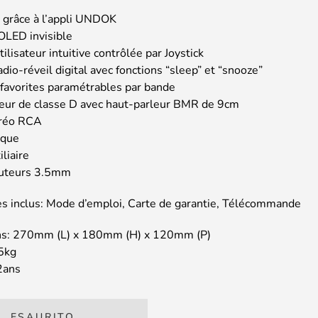
 grâce à l’appli UNDOK
OLED invisible
tilisateur intuitive contrôlée par Joystick
adio-réveil digital avec fonctions “sleep” et “snooze”
 favorites paramétrables par bande
teur de classe D avec haut-parleur BMR de 9cm
éréo RCA
ique
iliaire
outeurs 3.5mm
es inclus: Mode d’emploi, Carte de garantie, Télécommande
ns: 270mm (L) x 180mm (H) x 120mm (P)
85kg
 2ans
ESAURITO