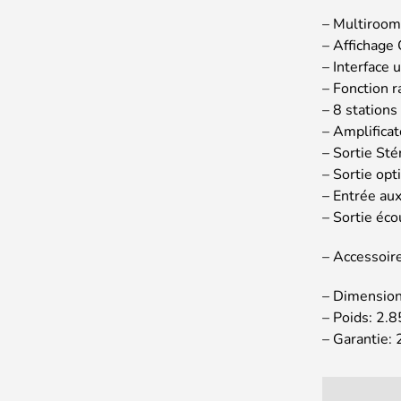
– Multiroom
– Affichage 
– Interface u
– Fonction r
– 8 stations
– Amplifica
– Sortie St
– Sortie opt
– Entrée aux
– Sortie éc
– Accessoir
– Dimensio
– Poids: 2.
– Garantie: