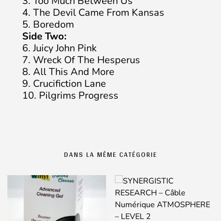
3. Too Much Between Us
4. The Devil Came From Kansas
5. Boredom
Side Two:
6. Juicy John Pink
7. Wreck Of The Hesperus
8. All This And More
9. Crucifiction Lane
10. Pilgrims Progress
DANS LA MÊME CATÉGORIE