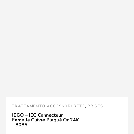
TRATTAMENTO ACCESSORI RETE
,
PRISES
SECTEUR
,
CONNECTIQUE
,
IEGO
IEGO – IEC Connecteur
Femelle Cuivre Plaqué Or 24K
– 8085