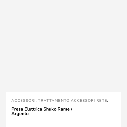
ACCESSORI
,
TRATTAMENTO ACCESSORI RETE
,
PRISES SECTEUR
,
IEGO
Presa Elettrica Shuko Rame /
Argento