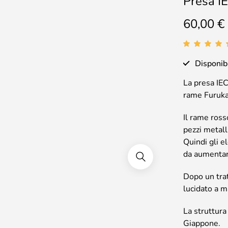
Presa I
60,00
€
Disponib
La presa IEC
rame Furukaw
Il rame ross
pezzi metalli
Quindi gli e
da aumentare
Dopo un tra
lucidato a 
La struttura
Giappone.