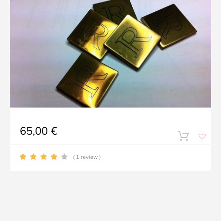
65,00
€
( 1 review )