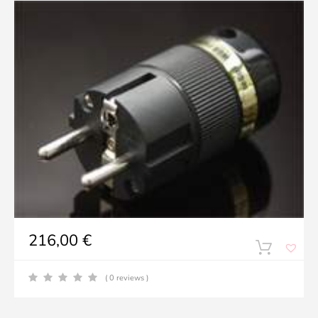
216,00
€
( 0 reviews )