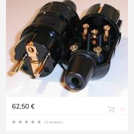
62,50
€
( 0 reviews )