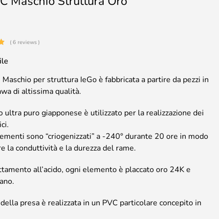
EC Maschio Struttura Oro
( 6 reviews )
ile
 Maschio per struttura IeGo è fabbricata a partire da pezzi in
a di altissima qualità.
o ultra puro giapponese è utilizzato per la realizzazione dei
ci.
lementi sono “criogenizzati” a -240° durante 20 ore in modo
 la conduttività e la durezza del rame.
ttamento all’acido, ogni elemento è placcato oro 24K e
mano.
 della presa è realizzata in un PVC particolare concepito in