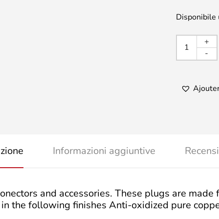
Disponibile
Presa
+
IEC
-
Masch
Strutt
Oro
Ajouter
quanti
izione
Informazioni aggiuntive
Recensi
onectors and accessories. These plugs are made f
n the following finishes Anti-oxidized pure coppe