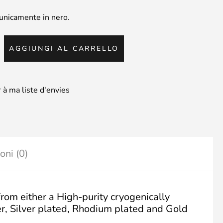
 unicamente in nero.
AGGIUNGI AL CARRELLO
io
ura
 à ma liste d'envies
tà
oni (0)
rom either a High-purity cryogenically
r, Silver plated, Rhodium plated and Gold