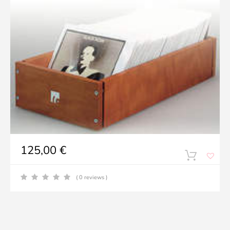
125,00
€
( 0 reviews )