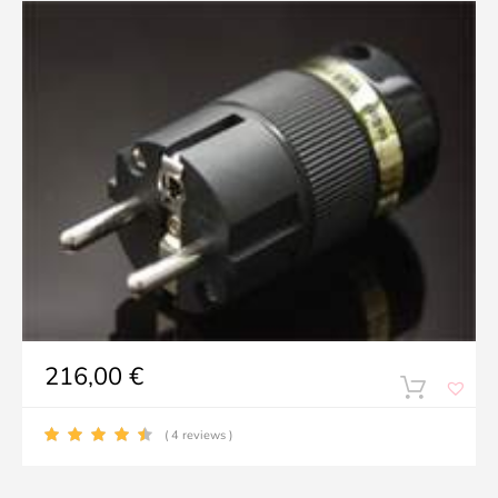
216,00
€
( 4 reviews )