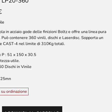
 LP20-360
€
ile
la in acciaio gode delle finizioni Boltz e offre una linea pura
 Può contenere 360 vinili, dischi e Laserdisc. Sopporta un
ne CAST-4 nel limite di 310Kg totali.
x P : 51 x 150 x 30.5
tezza utile.
60 Dischi in Vinile
: 25mn
 su ordinazione
LE