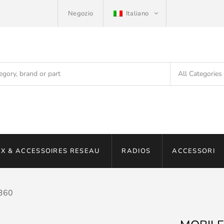
Negozio
Italiano
X & ACCESSOIRES RESEAU
RADIOS
ACCESSORI
360