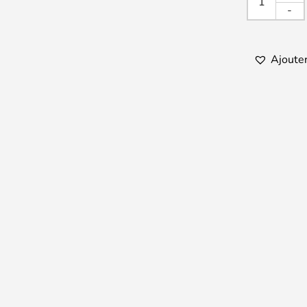
LP20-
-
360
quanti
Ajouter