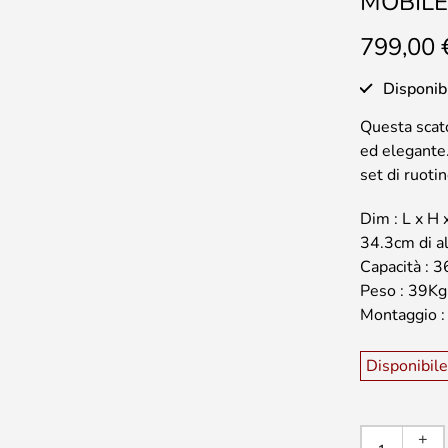
MOBILE
799,00
Disponib
Questa scato
ed elegante.
set di ruoti
Dim : L x H 
34.3cm di al
Capacità : 3
Peso : 39Kg
Montaggio 
Disponibile
MOBI
+