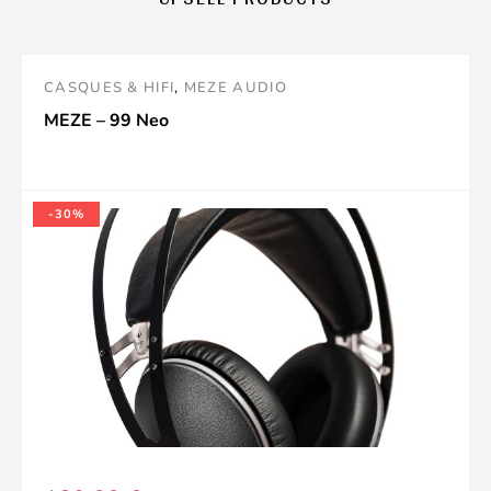
o
posson
essere
CASQUES & HIFI
,
MEZE AUDIO
scelte
MEZE – 99 Neo
nella
pagina
-30%
del
o
prodott