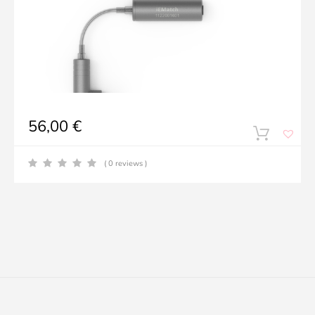
56,00
€
o
( 0 reviews )