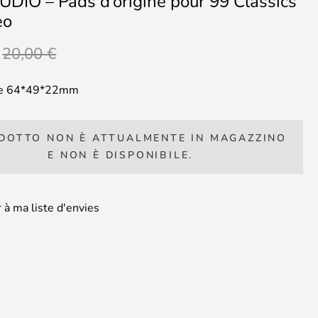
DIO – Pads d’origine pour 99 Classics
eo
Il
Il
20,00
€
prezzo
prezzo
originale
attuale
que 64*49*22mm
era:
è:
20,00 €.
14,00 €.
ODOTTO NON È ATTUALMENTE IN MAGAZZINO
E NON È DISPONIBILE.
 à ma liste d'envies