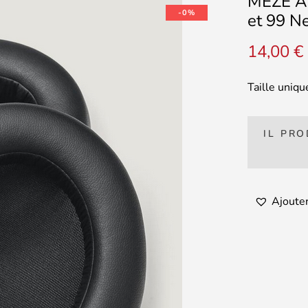
MEZE AU
-0%
et 99 N
14,00
€
Taille uni
IL PR
Ajouter