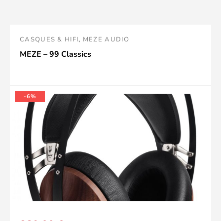
o
CASQUES & HIFI
,
MEZE AUDIO
MEZE – 99 Classics
-6%
o