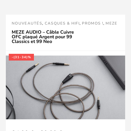
posson
essere
NOUVEAUTÉS
,
CASQUES & HIFI
,
PROMOS !
,
MEZE
scelte
AUDIO
MEZE AUDIO – Câble Cuivre
OFC plaqué Argent pour 99
nella
Classics et 99 Neo
pagina
-(31-34)%
del
prodott